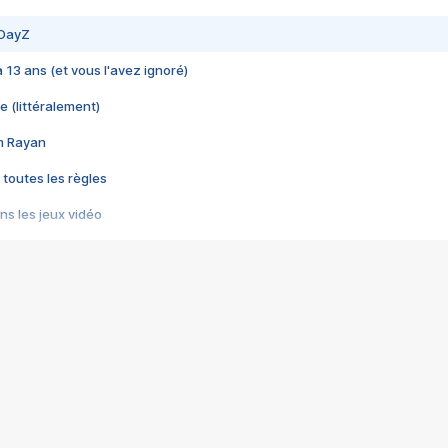
 DayZ
 a 13 ans (et vous l'avez ignoré)
e (littéralement)
im Rayan
 toutes les règles
s les jeux vidéo
us choquant de Rockstar ? - Le scandale BULLY
e plus moche de Steam
du RÊVE tourne au CAUCHEMAR
pendant 8 heures
it… à tort
umiliés par un jeu vidéo